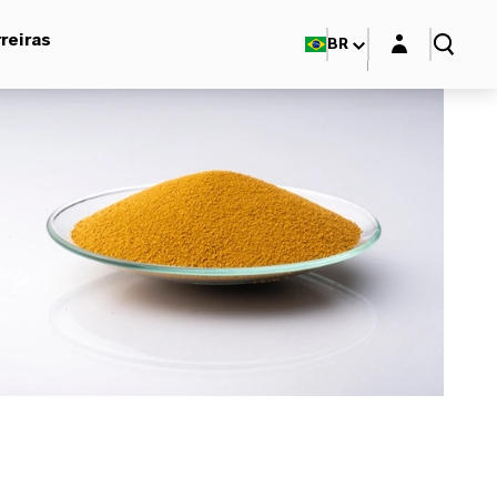
Login layer
reiras
BR