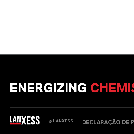
ENERGIZING
CHEMI
LANXESS
©
DECLARAÇÃO DE P