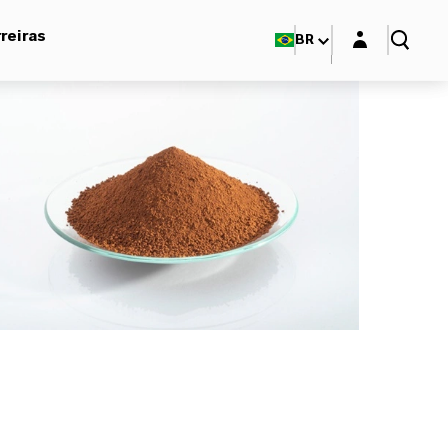
Login layer
reiras
BR