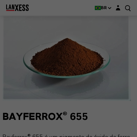
Login layer
BR
BAYFERROX® 655