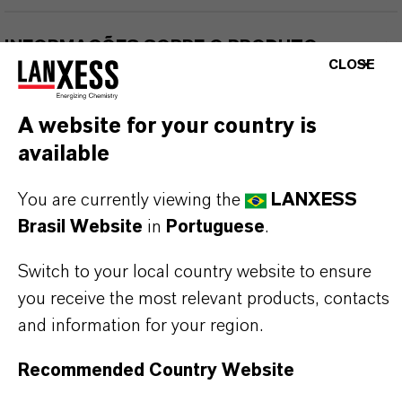
INFORMAÇÕES SOBRE O PRODUTO
CLOSE
Marca
A website for your country is
BAYFERROX®
available
Fórmula molecular
You are currently viewing the
LANXESS
reparation
Brasil Website
in
Portuguese
.
Tipo de produto
Switch to your local country website to ensure
igmentos de Cor
you receive the most relevant products, contacts
and information for your region.
Cor
afe
Recommended Country Website
ormulário de entrega