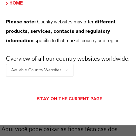
HOME
Pó
Please note:
Country websites may offer
different
REACH
products, services, contacts and regulatory
ll components are registered
information
specific to that market, country and region.
Overview of all our country websites worldwide:
APLICATIVOS DE PRODUTOS
Available Country Websites...
SINÔNIMOS DO PRODUTO
STAY ON THE CURRENT PAGE
PRODUCT DATA SHEETS
Aqui você pode baixar as fichas técnicas dos