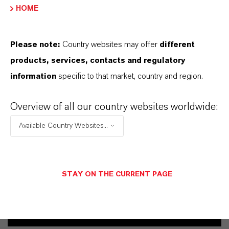
ENVIAR UMA MENSAGEM
HOME
Please note:
Country websites may offer
different
products, services, contacts and regulatory
Contato Técnico
information
specific to that market, country and region.
Dr. Thorsten
Overview of all our country websites worldwide:
Holtrichter-Rößmann
Available Country Websites...
Bergkamen
+49 2307 661 2611
STAY ON THE CURRENT PAGE
ENVIAR UMA MENSAGEM