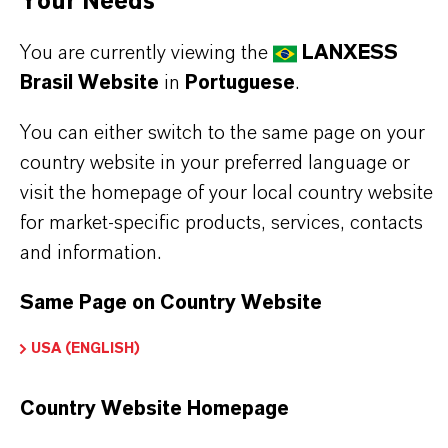
Your Needs
APLICATIVOS DE PRODUTOS
You are currently viewing the
LANXESS
Brasil Website
in
Portuguese
.
SINÔNIMOS DO PRODUTO
You can either switch to the same page on your
country website in your preferred language or
visit the homepage of your local country website
for market-specific products, services, contacts
and information.
Contato Comercial
Same Page on Country Website
Max Siebenbrock
USA (ENGLISH)
Courbevoie
Country Website Homepage