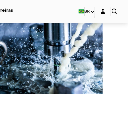
Login layer
reiras
BR