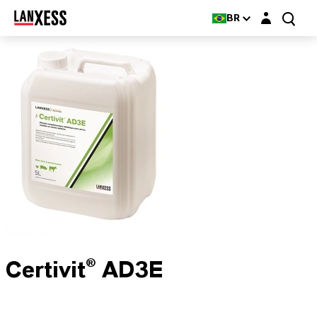
Login layer
BR
Certivit® AD3E