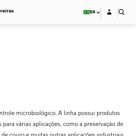
Login layer
reiras
BR
trole microbiológico. A linha possui produtos
is para várias aplicações, como a preservação de
 de couro e muitas outras aplicações industriais.