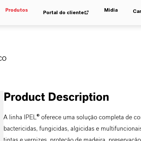
Produtos
Midia
Car
Portal do cliente
co
Product Description
A linha IPEL® oferece uma solução completa de con
bactericidas, fungicidas, algicidas e multifunciona
tintas e vernizes, proteção de madeira, preservação