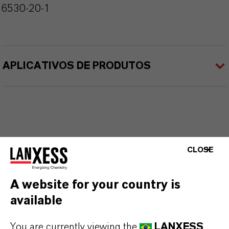
26530-20-1
APLICATIVOS DE PRODUTOS
CLOSE
A website for your country is
available
You are currently viewing the
LANXESS