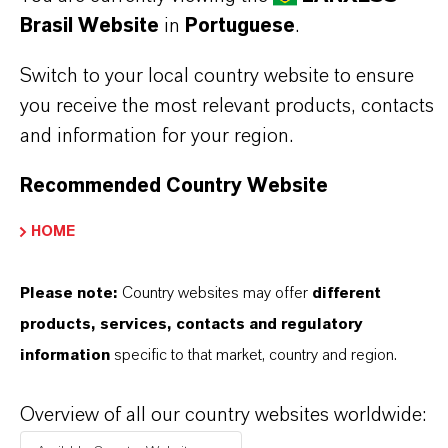
Brasil Website
in
Portuguese
.
Switch to your local country website to ensure
you receive the most relevant products, contacts
and information for your region.
Contato Comercial
Recommended Country Website
Nilva Teresa Goncalves
HOME
Jarinu
Please note:
Country websites may offer
different
+55 114016-8002
products, services, contacts and regulatory
information
specific to that market, country and region.
ENVIAR UMA MENSAGEM
Overview of all our country websites worldwide: