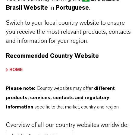
Brasil Website
in
Portuguese
.
Switch to your local country website to ensure
you receive the most relevant products, contacts
and information for your region.
Contato Comercial
Recommended Country Website
Nilva Teresa Goncalves
HOME
Jarinu
Please note:
Country websites may offer
different
+55 114016-8002
products, services, contacts and regulatory
information
specific to that market, country and region.
ENVIAR UMA MENSAGEM
Overview of all our country websites worldwide: