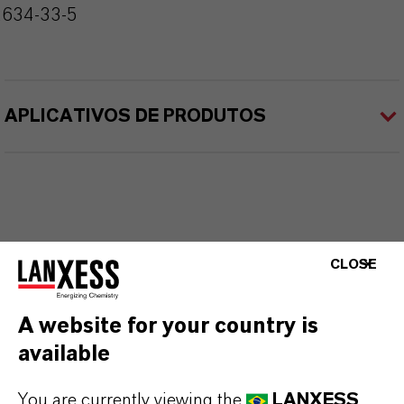
2634-33-5
APLICATIVOS DE PRODUTOS
CLOSE
A website for your country is
available
You are currently viewing the
LANXESS