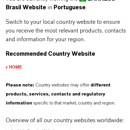
Brasil Website
in
Portuguese
.
Switch to your local country website to ensure
you receive the most relevant products, contacts
and information for your region.
Contato Comercial
Recommended Country Website
Nilva Teresa Goncalves
HOME
Jarinu
Please note:
Country websites may offer
different
+55 114016-8002
products, services, contacts and regulatory
information
specific to that market, country and region.
ENVIAR UMA MENSAGEM
Overview of all our country websites worldwide: