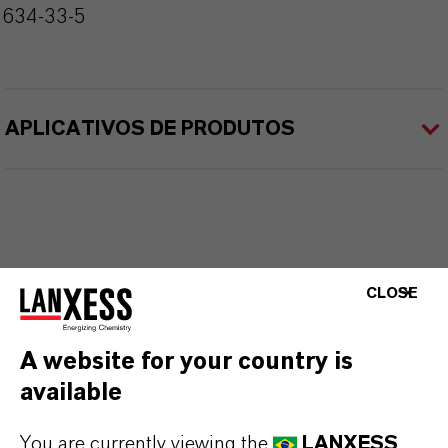
2634-33-5
APLICATIVOS DE PRODUTOS
CLOSE
A website for your country is
available
You are currently viewing the
LANXESS