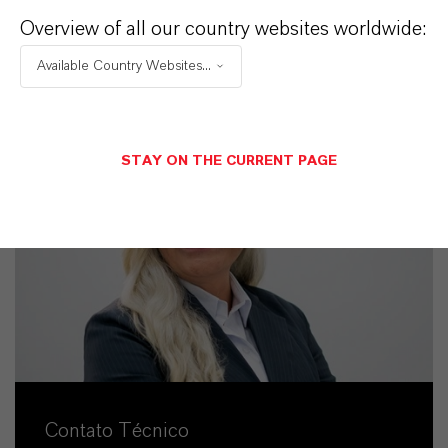
Overview of all our country websites worldwide:
ENVIAR UMA MENSAGEM
Available Country Websites...
STAY ON THE CURRENT PAGE
Contato Técnico