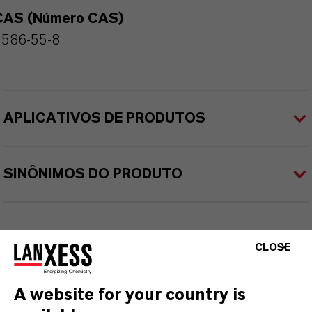
CAS (Número CAS)
3586-55-8
APLICATIVOS DE PRODUTOS
SINÔNIMOS DO PRODUTO
CLOSE
A website for your country is