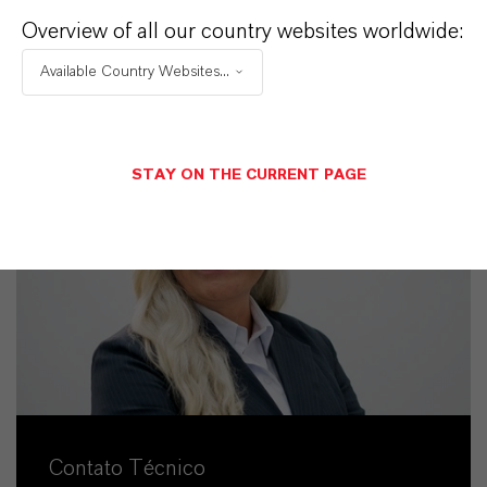
Overview of all our country websites worldwide:
ENVIAR UMA MENSAGEM
Available Country Websites...
STAY ON THE CURRENT PAGE
Contato Técnico