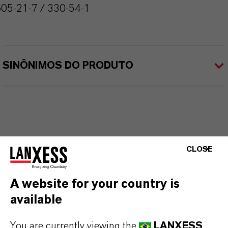
05-21-7 / 330-54-1
SINÔNIMOS DO PRODUTO
CLOSE
A website for your country is
available
You are currently viewing the
LANXESS