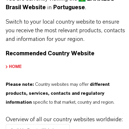
Brasil Website
in
Portuguese
.
Switch to your local country website to ensure
you receive the most relevant products, contacts
and information for your region.
Contato Comercial
Recommended Country Website
Nilva Teresa Goncalves
HOME
Jarinu
Please note:
Country websites may offer
different
+55 114016-8002
products, services, contacts and regulatory
information
specific to that market, country and region.
ENVIAR UMA MENSAGEM
Overview of all our country websites worldwide: