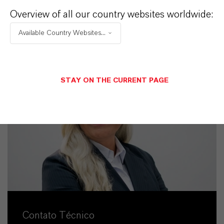
Overview of all our country websites worldwide:
ENVIAR UMA MENSAGEM
Available Country Websites...
STAY ON THE CURRENT PAGE
Contato Técnico