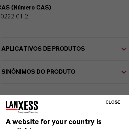
CAS (Número CAS)
10222-01-2
APLICATIVOS DE PRODUTOS
SINÔNIMOS DO PRODUTO
CLOSE
A website for your country is