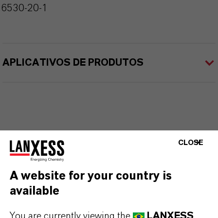
26530-20-1
APLICATIVOS DE PRODUTOS
CLOSE
A website for your country is
available
You are currently viewing the
LANXESS