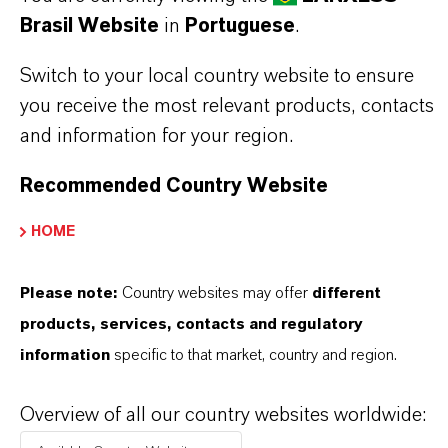
Brasil Website
in
Portuguese
.
Switch to your local country website to ensure
you receive the most relevant products, contacts
and information for your region.
Contato Comercial
Recommended Country Website
Nilva Teresa Goncalves
HOME
Jarinu
Please note:
Country websites may offer
different
+55 114016-8002
products, services, contacts and regulatory
information
specific to that market, country and region.
ENVIAR UMA MENSAGEM
Overview of all our country websites worldwide: