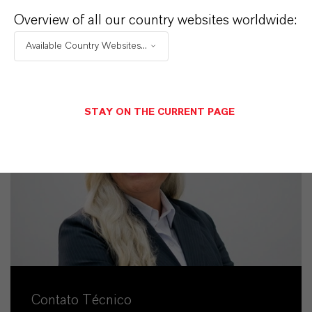
Overview of all our country websites worldwide:
ENVIAR UMA MENSAGEM
Available Country Websites...
STAY ON THE CURRENT PAGE
Contato Técnico