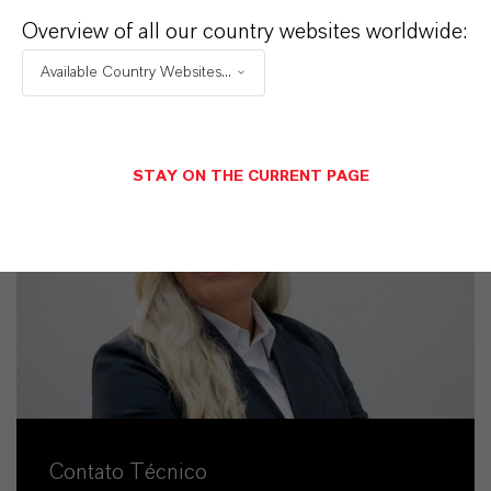
Overview of all our country websites worldwide:
ENVIAR UMA MENSAGEM
Available Country Websites...
STAY ON THE CURRENT PAGE
Contato Técnico