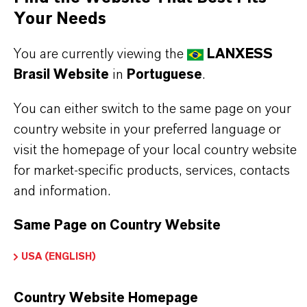
Your Needs
Todas as imagens do produto são apenas
para fins ilustrativos. Use biocidas com
You are currently viewing the
LANXESS
segurança. Leia sempre o rótulo e as
Brasil Website
in
Portuguese
.
informações do produto antes do uso. As
You can either switch to the same page on your
inscrições e usos aprovados variam de acordo
country website in your preferred language or
com a região e países. Para obter pedidos e
visit the homepage of your local country website
for market-specific products, services, contacts
usos aprovados atualizados, entre em contato
and information.
com seu representante local da LANXESS.
Same Page on Country Website
USA (ENGLISH)
INFORMAÇÕES SOBRE O PRODUTO
Country Website Homepage