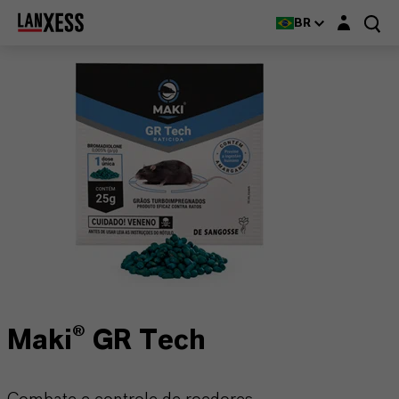
Login layer
BR
Maki® GR Tech