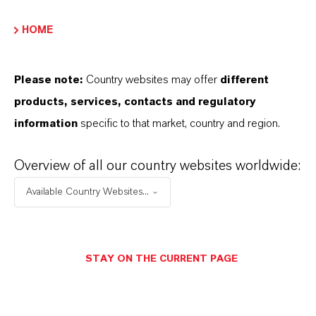
Marca
HOME
Maki®
Please note:
Country websites may offer
different
products, services, contacts and regulatory
APLICATIVOS DE PRODUTOS
information
specific to that market, country and region.
Overview of all our country websites worldwide:
SINÔNIMOS DO PRODUTO
Available Country Websites...
STAY ON THE CURRENT PAGE