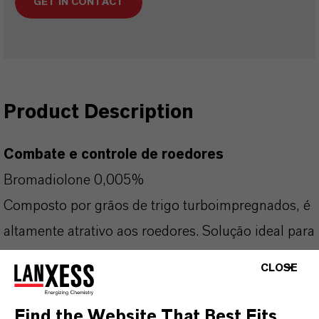
GET IN CONTACT
Product Description
Combate e controle de roedores
Bromadiolone 0,005%
Composto por grãos de trigo turboimpregnados, é
altamente atrativo aos roedores. Solução ideal para
situações de alta infestação. Seguro para o usuário
CLOSE
e para o meio-ambiente, pois não deixa resíduo do
ingrediente ativo no local.
Find the Website That Best Fits