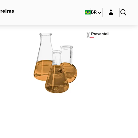
Login layer
reiras
BR