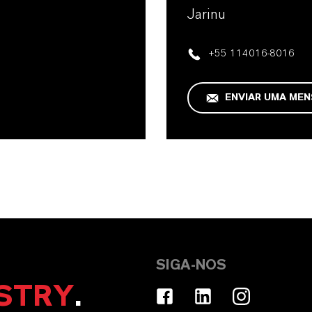
Jarinu
+55 114016-8016
ENVIAR UMA ME
SIGA-NOS
STRY
.