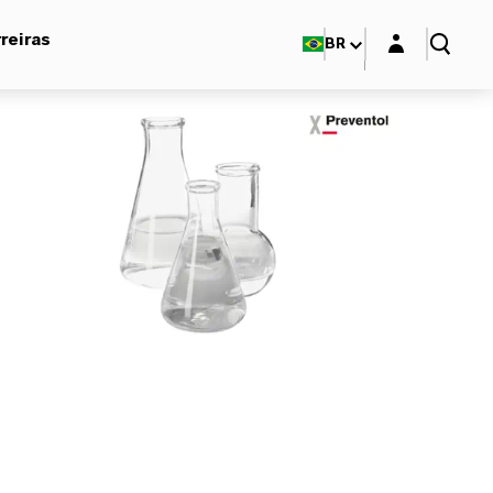
Login layer
reiras
BR