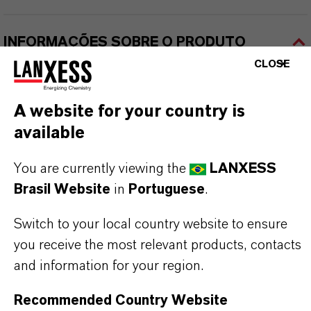
INFORMAÇÕES SOBRE O PRODUTO
CLOSE
Marca
PREVENTOL®
A website for your country is
available
Tipo de produto
iocidas
You are currently viewing the
LANXESS
Brasil Website
in
Portuguese
.
ormulário de entrega
íquido
Switch to your local country website to ensure
you receive the most relevant products, contacts
CAS (Número CAS)
and information for your region.
138261-41-3
Recommended Country Website