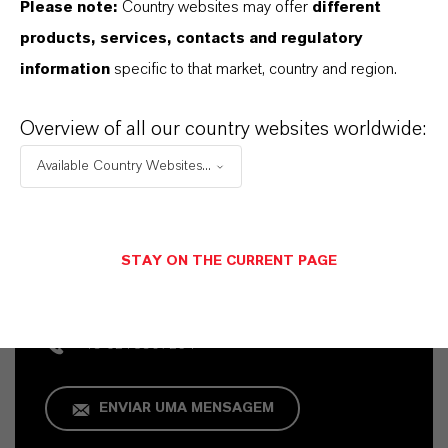
Please note:
Country websites may offer
different
products, services, contacts and regulatory
information
specific to that market, country and region.
Overview of all our country websites worldwide:
Available Country Websites...
Contato Comercial
Vehbi Emre Ekici
STAY ON THE CURRENT PAGE
Mannheim
+49 6218907254
ENVIAR UMA MENSAGEM