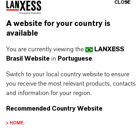
Aqui você pode baixar as fichas técnicas dos
CLOSE
produtos. Ao selecionar uma opção nos menus
suspensos, os links para download serão exibidos.
A website for your country is
available
TDS Empty
You are currently viewing the
LANXESS
Brasil Website
in
Portuguese
.
Switch to your local country website to ensure
you receive the most relevant products, contacts
and information for your region.
Recommended Country Website
HOME