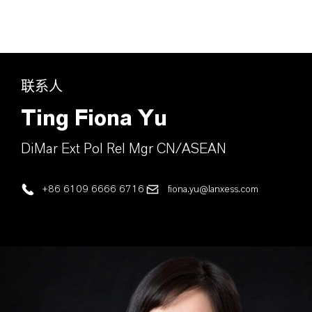
联系人
Ting Fiona Yu
DiMar Ext Pol Rel Mgr CN/ASEAN
+86 6109 6666 6716
fiona.yu@lanxess.com