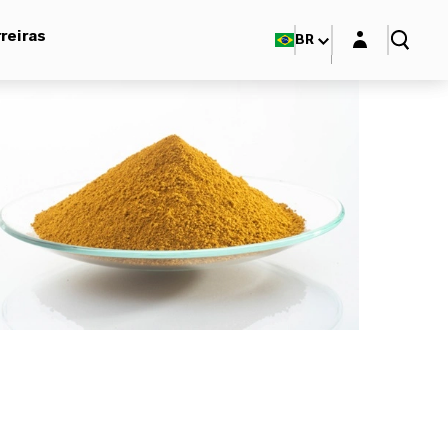
Login layer
reiras
BR