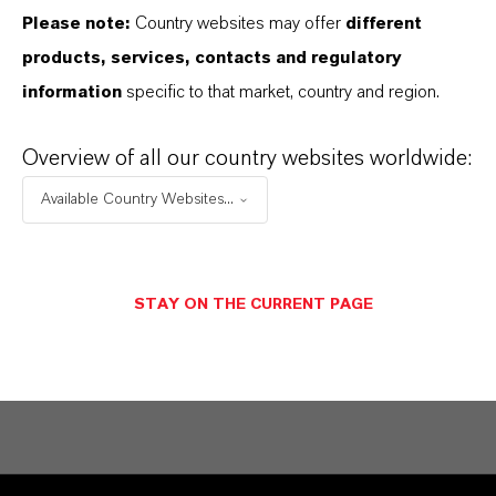
Please note:
Country websites may offer
different
products, services, contacts and regulatory
Contato Comercial
information
specific to that market, country and region.
LANXESS Biosecurity
Solutions
Overview of all our country websites worldwide:
Available Country Websites...
ENVIAR UMA MENSAGEM
STAY ON THE CURRENT PAGE