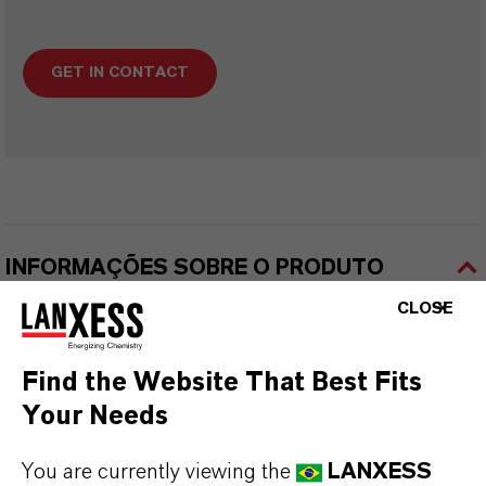
GET IN CONTACT
INFORMAÇÕES SOBRE O PRODUTO
CLOSE
Marca
SanoFoamy®
Find the Website That Best Fits
Your Needs
You are currently viewing the
LANXESS