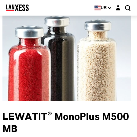
Login layer
US
LEWATIT® MonoPlus M500
MB