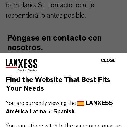
formulario. Su contacto local le
responderá lo antes posible.
Póngase en contacto con
nosotros.
¿En qué podemos ayudarle?
CLOSE
NOMBRE*
Find the Website That Best Fits
Your Needs
EMPRESA*
You are currently viewing the
LANXESS
América Latina
in
Spanish
.
You can either switch to the same page on your