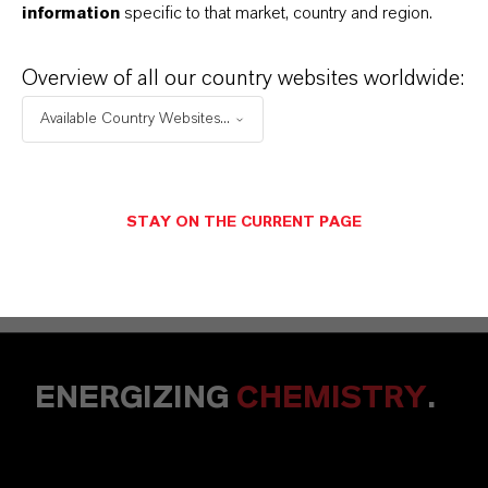
information
specific to that market, country and region.
La política de protección de datos ha sido
leída y aceptada.* Más información sobre
Overview of all our country websites worldwide:
la política de privacidad de datos
.
Available Country Websites...
CANCELAR
ENVIAR UN MENSAJE
STAY ON THE CURRENT PAGE
ENERGIZING
CHEMISTRY
.