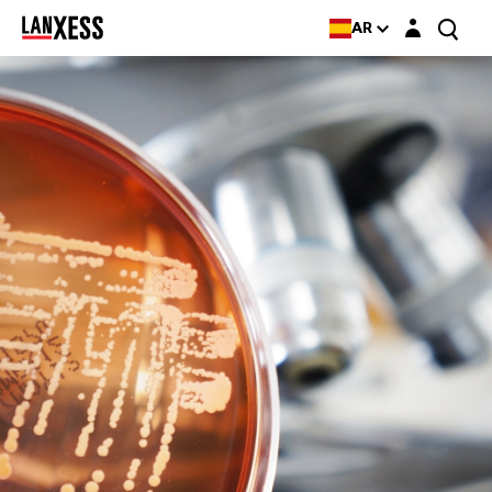
Login layer
AR