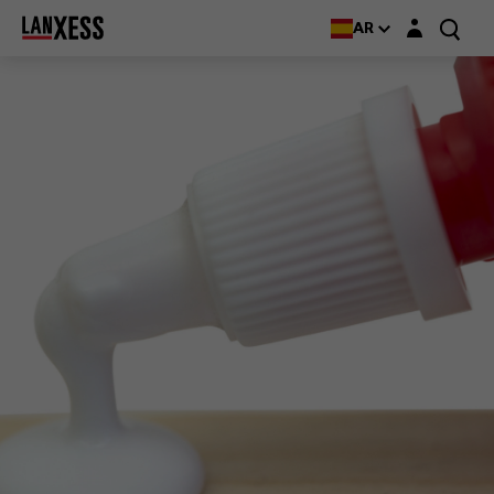
Login layer
AR