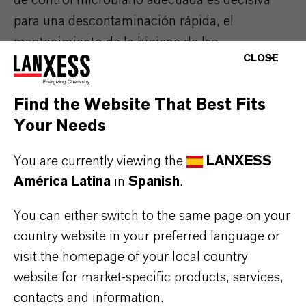
de control microbiano adecuada es decisiva
para una descontaminación rápida, el
mantenimiento de la higiene de las
CLOSE
instalaciones y la prevención de la propagación
de nuevas contaminaciones. No solo
Find the Website That Best Fits
ofrecemos los productos correctos, sino
Your Needs
también recomendaciones sobre buenas
prácticas basadas en décadas de experiencia
You are currently viewing the
LANXESS
en la resolución de problemas microbianos.
América Latina
in
Spanish
.
El conservante apropiado In-Can (en estado
You can either switch to the same page on your
húmedo) puede ayudar a prevenir la
country website in your preferred language or
contaminación visible, los olores
visit the homepage of your local country
desagradables, los cambios en el pH y la
website for market-specific products, services,
viscosidad, o cualquier otra degradación
contacts and information.