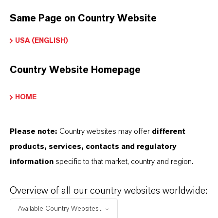
microbiana causada por bacterias y/u hongos.
Same Page on Country Website
Los conservantes de película seca pueden
USA (ENGLISH)
ayudar a prevenir la contaminación causada
por el moho una vez aplicado el producto.
Country Website Homepage
CARTERA DE PRODUCTOS
HOME
Cartera LANXESS para Adhesivos y
Sellantes
Please note:
Country websites may offer
different
products, services, contacts and regulatory
information
specific to that market, country and region.
Póngase en contacto con
nosotros.
Overview of all our country websites worldwide:
Available Country Websites...
¿En qué podemos ayudarle?