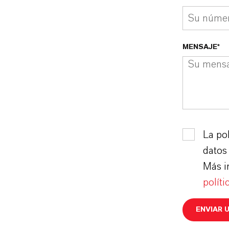
MENSAJE*
La pol
datos 
Más i
políti
ENVIAR 