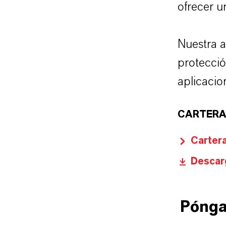
ofrecer u
Nuestra a
protecció
aplicacion
CARTERA
Carter
Descarg
Pónga