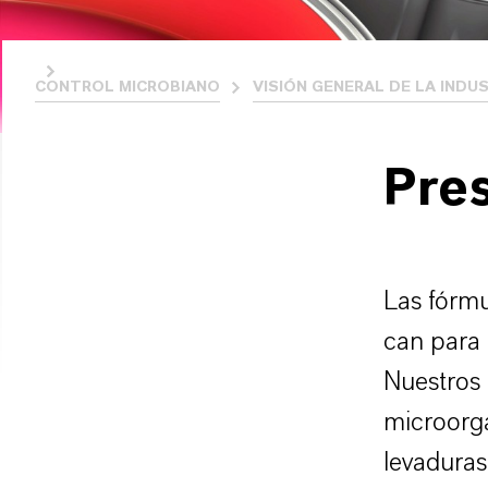
CONTROL MICROBIANO
VISIÓN GENERAL DE LA INDU
Pres
Las fórmu
can para 
Nuestros
microorga
levaduras