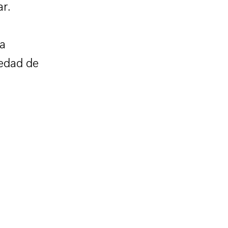
r.
na
iedad de