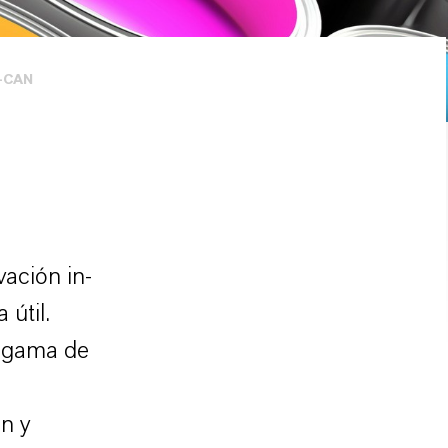
-CAN
ación in-
 útil.
a gama de
n y