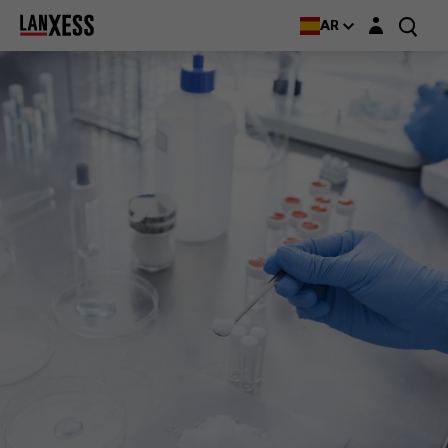
Login layer
AR