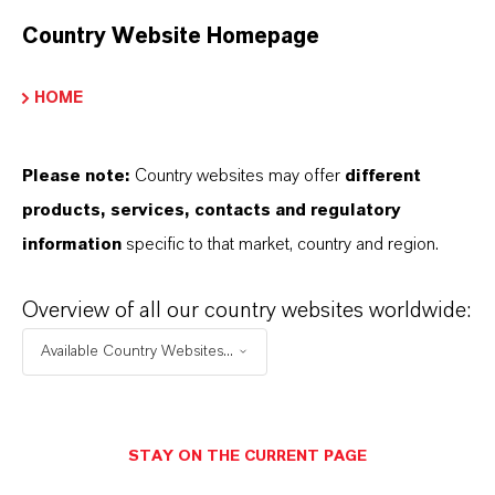
Country Website Homepage
HOME
Please note:
Country websites may offer
different
products, services, contacts and regulatory
information
specific to that market, country and region.
Tratamiento del agua
Overview of all our country websites worldwide:
Soluciones de control microbiológico en el
tratamiento de agua.
Available Country Websites...
Más
STAY ON THE CURRENT PAGE