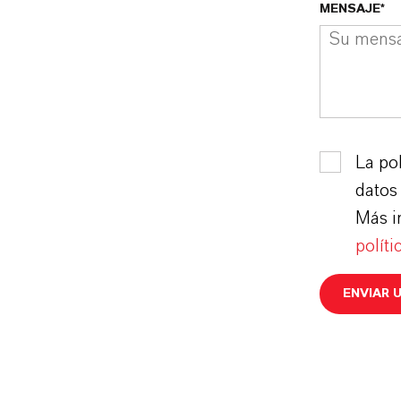
MENSAJE*
La pol
datos 
Más i
políti
ENVIAR 