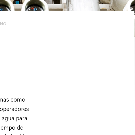
ING
ranas como
s operadores
e agua para
tiempo de