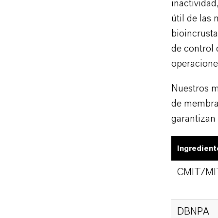
inactividad
útil de la
bioincrust
de control
operaciones
Nuestros m
de membran
garantizan 
Ingredient
CMIT/MI
DBNPA