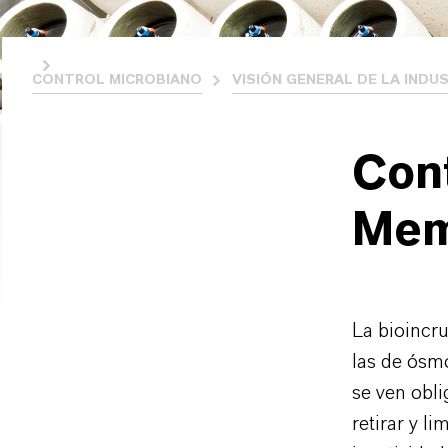
CONTROL MICROBIANO
VISIÓN GENERAL DE LA INDU
Cont
Mem
La bioincr
las de ósmo
se ven obl
retirar y 