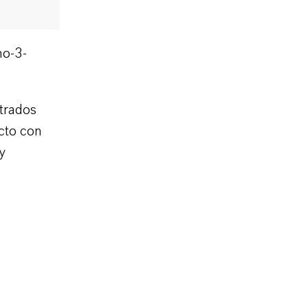
mo-3-
strados
cto con
y