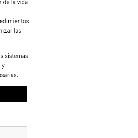
 de la vida
cedimientos
izar las
os sistemas
 y
sarias.