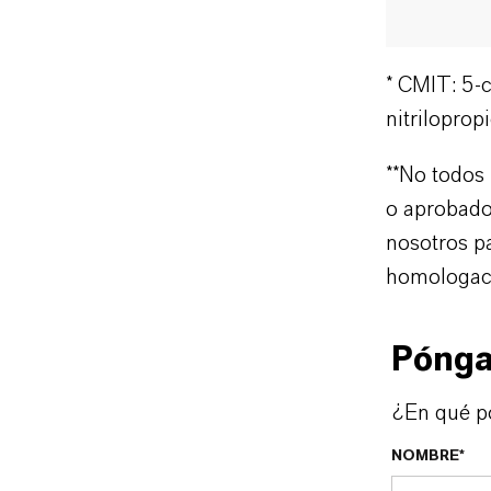
* CMIT: 5-
nitriloprop
**No todos 
o aprobado
nosotros p
homologaci
Pónga
¿En qué p
NOMBRE*