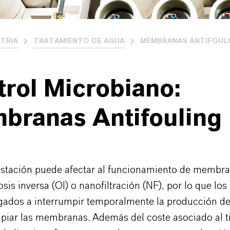
STRIA
TRATAMIENTO DE AGUA
MEMBRANAS ANTIFOUL
rol Microbiano:
branas Antifouling
ustación puede afectar al funcionamiento de memb
sis inversa (OI) o nanofiltración (NF), por lo que lo
igados a interrumpir temporalmente la producción d
limpiar las membranas. Además del coste asociado al 