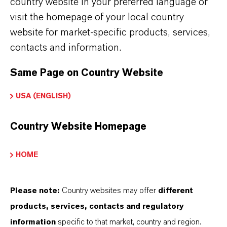
country website in your preferred language or
visit the homepage of your local country
PRESS RELEASE
website for market-specific products, services,
contacts and information.
Same Page on Country Website
USA (ENGLISH)
Country Website Homepage
ランクセス、日本で環境保護へ
の取り組みを推進 グループ全体
HOME
でサステナビリティ目標の達成
に向けた取り組みを加速
Please note:
Country websites may offer
different
products, services, contacts and regulatory
6月 05, 2026
information
specific to that market, country and region.