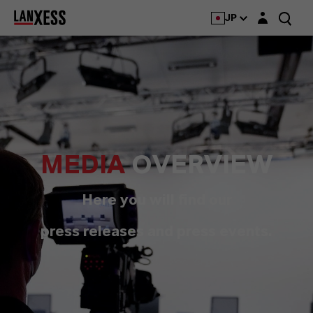
Login layer
JP
MEDIA
OVERVIEW
Here you will find our
press releases and press events.