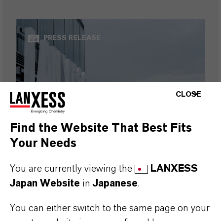
PRESS RELEASE
CLOSE
Find the Website That Best Fits
Your Needs
ランクセス、2026年第2四半期
You are currently viewing the
LANXESS
の業績を発表
Japan Website
in
Japanese
.
You can either switch to the same page on your
8月 07, 2026