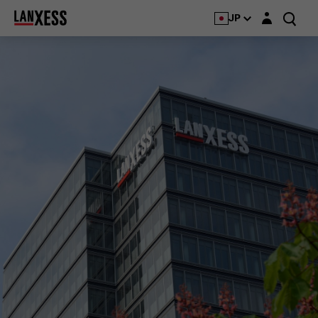
Login layer
JP