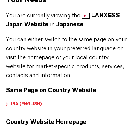
Your Needs
アドバンスト中間体
You are currently viewing the
LANXESS
Japan Website
in
Japanese
.
You can either switch to the same page on your
country website in your preferred language or
visit the homepage of your local country
website for market-specific products, services,
contacts and information.
Same Page on Country Website
USA (ENGLISH)
スペシャリティアディティブス
スペシャリティアディティブス部門では、
Country Website Homepage
添加剤を製造するすべての分野を束ねる。