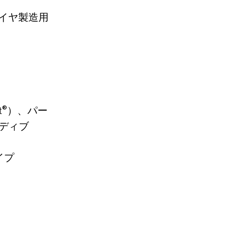
イヤ製造用
st®）、パー
ノディブ
イプ