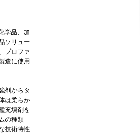
化学品、加
品ソリュー
、プロファ
製造に使用
強剤からタ
体は柔らか
種充填剤を
ムの種類
な技術特性