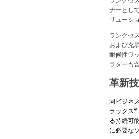
ランクセ
ナーとし
リューシ
ランクセ
および充
耐候性
ワ
ラダーも
革新
同ビジネスラ
ラックス®（
る持続可
に必要な