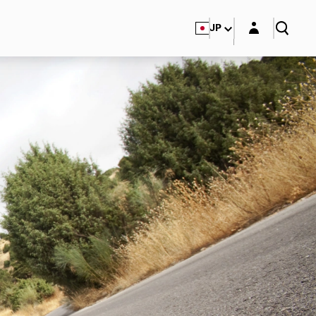
Login layer
JP