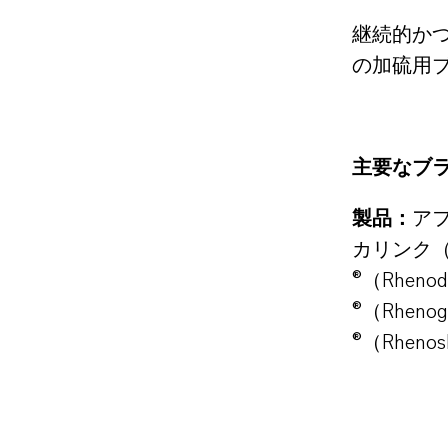
継続的か
の加硫用
主要なブ
製品：
アフ
カリンク（P
®（Rhen
®（Rhen
®（Rheno