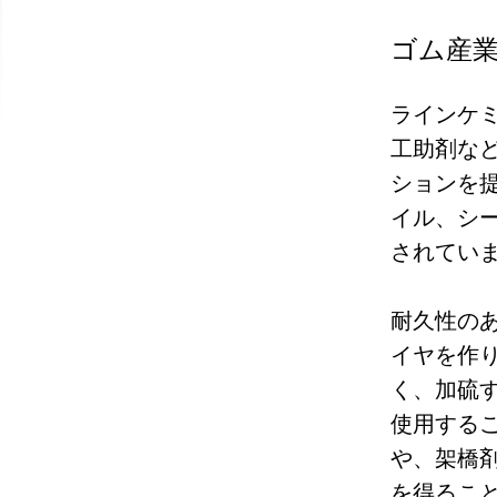
ゴム産
ラインケ
工助剤な
ションを
イル、シ
されてい
耐久性の
イヤを作
く、加硫
使用する
や、架橋
を得るこ