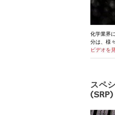
化学業界
分は、様
ビデオを
スペ
(SR