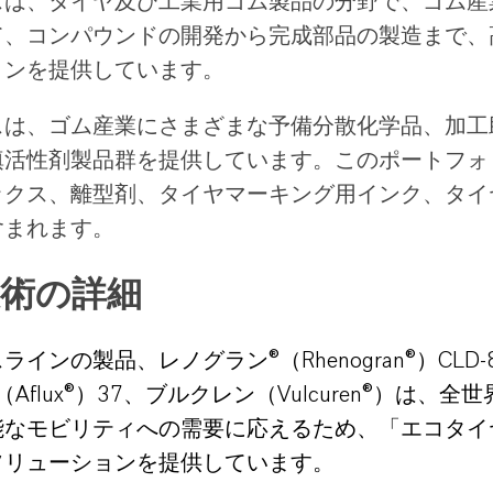
スは、
タイヤ
及び
工業用ゴム製品
の分野で
、
ゴム産
て、
コンパウンドの開発から完成部品の製造まで、
ョンを提供しています。
スは、
ゴム産業にさまざまな予備分散化学品、
加工
填活性剤
製品群
を提供しています。
このポートフォ
ックス、離型剤、タイヤマーキング用インク、タイ
含ま
れ
ます。
技術の詳細
インの製品、レノグラン®（Rhenogran®）CLD-
Aflux®）37、ブルクレン（Vulcuren®）は、全
能なモビリティへの需要に応えるため、「エコタイ
ソリューションを提供しています。