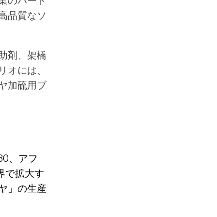
業のパート
高品質なソ
助剤
、
架橋
リオには、
ヤ加硫用ブ
80、アフ
世界で拡大す
ヤ」の生産