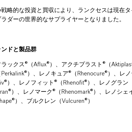
つ戦略的な投資と買収により、ランクセスは現在タ
ブラダーの世界的なサプライヤーとなりました。
ランドと製品群
ラックス®（Aflux®）、アクチプラスト®（Aktipla
erkalink®）、レノキュア®（Rhenocure®）、レ
odiv®）、レノフィット®（Rhenofit®）、レノグラン
ogran®）、レノマーク®（Rhenomark®）、レノシェ
shape®）、ブルクレン（Vulcuren®）