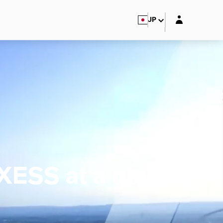
Login layer
JP
ESS at a glance