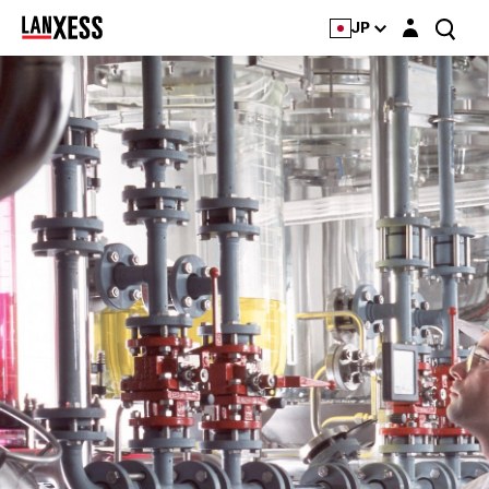
Login layer
JP