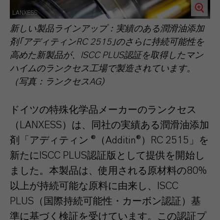
LANXESS
新しい製品ラインアップ：実績のある潤滑油添加
剤｢アディティンRC 2515｣のさらに持続可能性を
高めた新製品が、ISCC PLUS認証を取得したマン
ハイムのランクセス工場で製造されています。
（写真：ランクセスAG)
ドイツの特殊化学品メーカーのランクセス
（LANXESS）は、同社の実績ある潤滑油添加
剤「アディティン ®（Additin®）RC 2515」を
新たにISCC PLUS認証版として提供を開始し
ました。本製品は、使用される原材料の80%
以上が持続可能な原料に由来し、ISCC
PLUS（国際持続可能性・カーボン認証）基
準に基づく検証を受けています。この認証プ