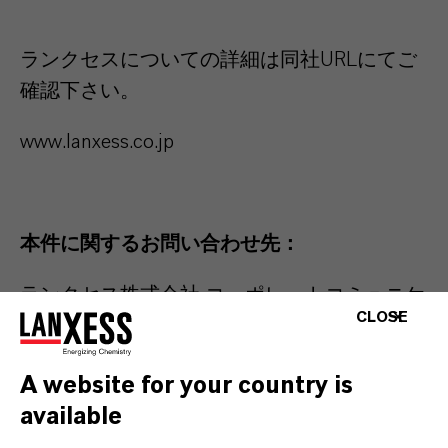
ランクセスについての詳細は同社
URL
にてご
確認下さい。
www.lanxess.co.jp
本件に関するお問い合わせ先：
ランクセス株式会社 コーポレートコミュニケ
CLOSE
ーションズ
TEL : 03-5293-8006
FAX : 03-5219-9773
A website for your country is
available
lanxess.japan@lanxess.com