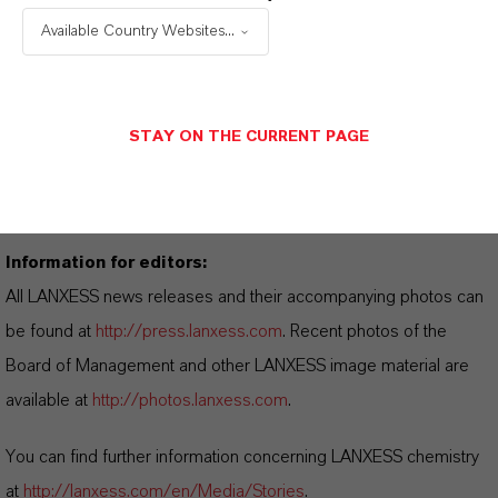
Available Country Websites...
Sustainable lubricant additive for
extreme pressure
applications
(PDF, 322.2 KB)
STAY ON THE CURRENT PAGE
ランクセス、持続可能な極圧用途向け潤滑
油添加剤を発表
(PDF, 451.5 KB)
Information for editors:
All LANXESS news releases and their accompanying photos can
be found at
http://press.lanxess.com
. Recent photos of the
Board of Management and other LANXESS image material are
available at
http://photos.lanxess.com
.
You can find further information concerning LANXESS chemistry
at
http://lanxess.com/en/Media/Stories
.