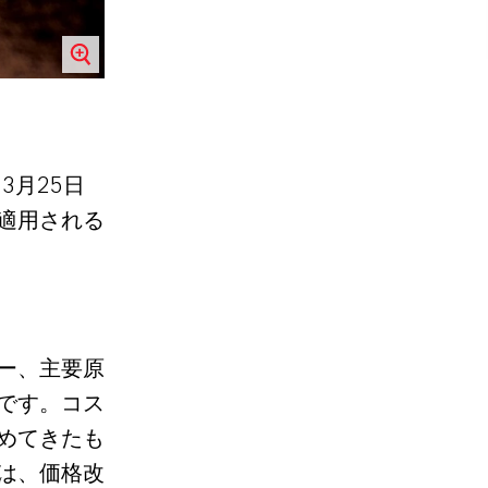
、
月
日
3
25
適用される
ー、主要原
です。コス
めてきたも
は、価格改