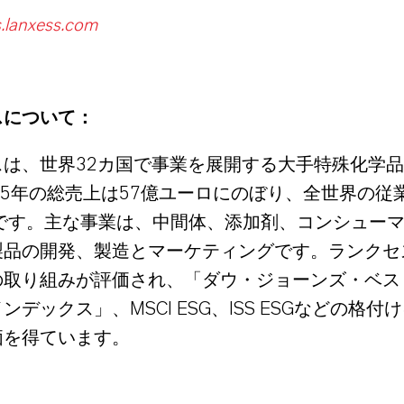
.lanxess.com
スについて
：
スは、世界
カ国で事業を展開する大手特殊化学品
32
年の総売上は
億ユーロにのぼり、全世界の従
5
57
です。主な事業は、中間体、添加剤、コンシュー
製品の開発、製造とマーケティングです。ランクセ
の取り組みが評価され、「ダウ・ジョーンズ・ベス
インデックス」、
、
などの格付け
MSCI ESG
ISS ESG
価を得ています。