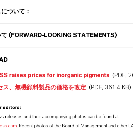
スについて：
 (FORWARD-LOOKING STATEMENTS)
AD
 raises prices for inorganic pigments
(PDF, 2
セス、無機顔料製品の価格を改定
(PDF, 361.4 KB)
r editors:
s releases and their accompanying photos can be found at
nxess.com
. Recent photos of the Board of Management and other 