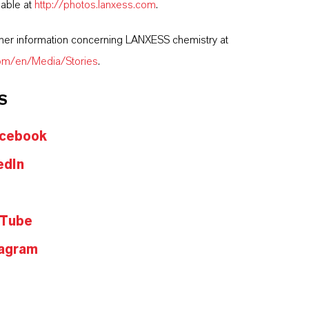
lable at
http://photos.lanxess.com
.
ther information concerning LANXESS chemistry at
com/en/Media/Stories
.
S
ebook
dIn
Tube
agram