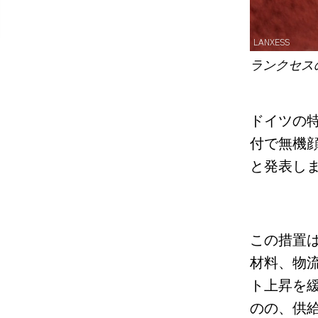
LANXESS
ランクセス
ドイツの
付で
無機
と発表し
この措置
材料、物
ト上昇を
のの、供