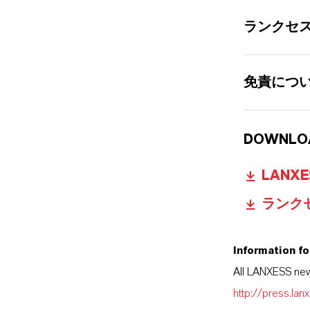
ランクセ
免責について
DOWNLO
LANXESS
ランク
Information fo
All LANXESS new
http://press.la