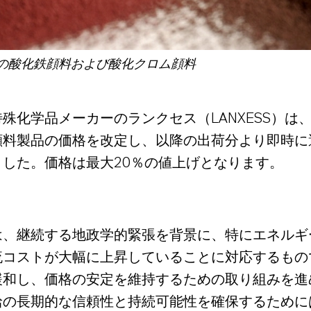
の酸化鉄顔料および酸化クロム顔料
特殊化学品メーカーのランクセス（
）は
LANXESS
顔料製品の価格を改定し、
以降の出荷分より即時に
ました。
価格は最大
％
の値上げとなります。
20
は、継続する地政学的緊張を背景に、特にエネルギ
流コストが大幅に上昇していることに対応するもの
緩和し、価格の安定を維持するための取り組みを進
給の長期的な信頼性と持続可能性を確保するために