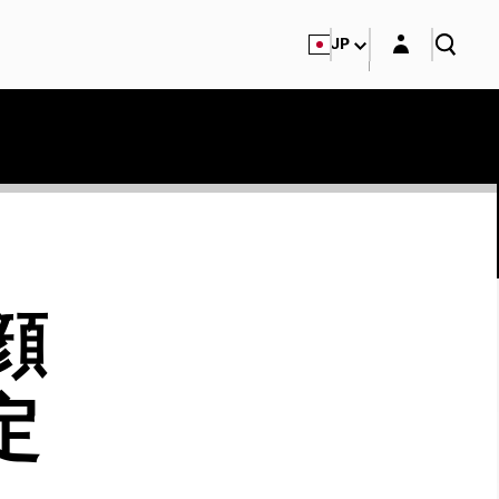
Login layer
JP
顔
定