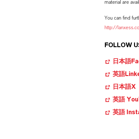
material are avai
You can find fur
http://lanxess.
FOLLOW U
日本語Fac
英語Linke
日本語X
英語 You
英語 Inst