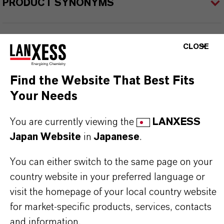
PRODUCT SYNONYMS
PRODUCT DATA SHEETS
CLOSE
こちらから製品のデータシートをダウンロード
Find the Website That Best Fits
できます。ドロップダウンメニューから項目を
Your Needs
選択すると、ダウンロードリンクが表示されま
す。
You are currently viewing the
LANXESS
Japan Website
in
Japanese
.
Technical Data Sheet
You can either switch to the same page on your
法分野を選択してください
country website in your preferred language or
言語を選択
visit the homepage of your local country website
for market-specific products, services, contacts
and information.