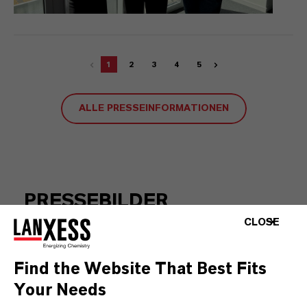
1
2
3
4
5
ALLE PRESSEINFORMATIONEN
PRESSEBILDER
CLOSE
Hier eine kleine Auswahl an Pressebildern.
Weitere Pressefotos unterschiedlicher
Find the Website That Best Fits
Themenbereiche finden Sie in unserer
Your Needs
LANXESS-Bilddatenbank.