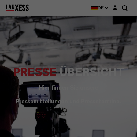
Login-Maske
DE
PRESSE
ÜBERSICHT
Hier finden Sie unsere
Pressemitteilungen und Pressetermine.