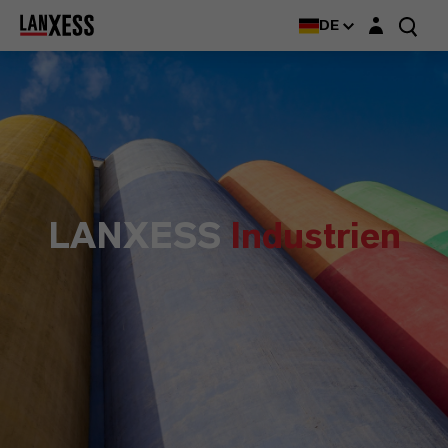
Login-Maske
DE
LANXESS
Industrien