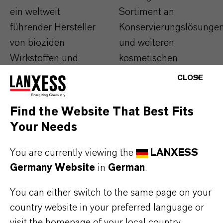
ein weltweit
Sortiment an
führender Hersteller
Konservierungslösunge
von bioziden
und weiteren
Wirkstoffen und
kosmetischen
Formulierungen. Wir
Inhaltsstoffen, die
CLOSE
bieten Ihnen eine
optimal auf Ihre
breite Palette von
individuellen
Find the Website That Best Fits
Produkten zur
Formulierungsanforder
Your Needs
mikrobiellen
abgestimmt sind.
Kontrolle.
Mehr
You are currently viewing the
LANXESS
Mehr
Informationen:
Germany Website
in
German
.
Informationen:
Personal Care
You can either switch to the same page on your
Microbial Control
country website in your preferred language or
visit the homepage of your local country