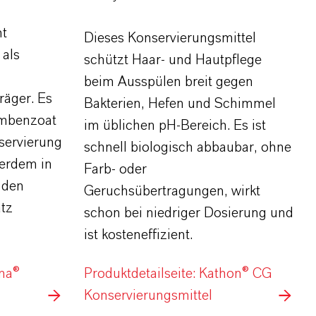
nt
Dieses Konservierungsmittel
 als
schützt Haar- und Hautpflege
beim Ausspülen breit gegen
räger. Es
Bakterien, Hefen und Schimmel
iumbenzoat
im üblichen pH-Bereich. Es ist
nservierung
schnell biologisch abbaubar, ohne
ßerdem in
Farb- oder
r den
Geruchsübertragungen, wirkt
tz
schon bei niedriger Dosierung und
ist kosteneffizient.
ama®
Produktdetailseite: Kathon® CG
Konservierungsmittel