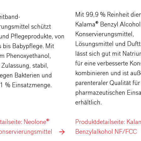
Mit 99,9 % Reinheit die
eitband-
Kalama® Benzyl Alcohol
rungsmittel schützt
Konservierungsmittel,
und Pflegeprodukte, von
Lösungsmittel und Duftt
bis Babypflege. Mit
lässt sich gut mit Natr
m Phenoxyethanol,
für eine verbesserte Ko
 Zulassung, stabil,
kombinieren und ist au
egen Bakterien und
parenteraler Qualität fü
s 1 % Einsatzmenge.
pharmazeutischen Einsa
erhältlich.
ailseite: Neolone®
Produktdetailseite: Kal
nservierungsmittel
Benzylalkohol NF/FCC