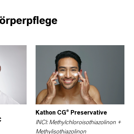
Körperpflege
Kathon CG® Preservative
C
INCI: Methylchloroisothiazolinon +
Methylisothiazolinon