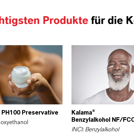
htigsten Produkte
für die 
 PH100 Preservative
Kalama®
Benzylalkohol NF/FC
noxyethanol
INCI: Benzylalkohol