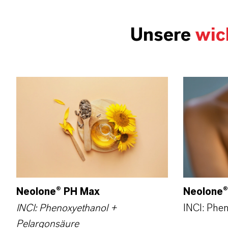
Unsere
wic
Neolone® PH Max
Neolone®
INCI: Phenoxyethanol +
INCI: Phe
Pelargonsäure