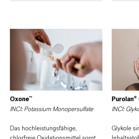
Oxone™
Purolan
®
INCI: Potassium Monopersulfate
INCI: Glyko
Das hochleistungsfähige,
Glykole si
chlorfreie Oxidationsmittel sorgt
Inhaltssto