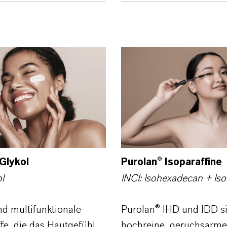
Glykol
Purolan® Isoparaffine
l
INCI: Isohexadecan + Is
nd multifunktionale
Purolan® IHD und IDD s
ffe, die das Hautgefühl
hochreine, geruchsarme