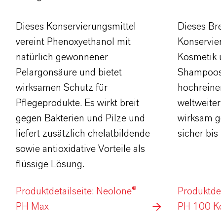
Dieses Konservierungsmittel
Dieses Br
vereint Phenoxyethanol mit
Konservie
natürlich gewonnener
Kosmetik 
Pelargonsäure und bietet
Shampoos 
wirksamen Schutz für
hochreine
Pflegeprodukte. Es wirkt breit
weltweiter
gegen Bakterien und Pilze und
wirksam g
liefert zusätzlich chelatbildende
sicher bi
sowie antioxidative Vorteile als
flüssige Lösung.
Produktdetailseite: Neolone®
Produktdet
PH Max
PH 100 Ko