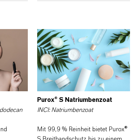
Purox® S Natriumbenzoat
ododecan
INCI: Natriumbenzoat
ind
Mit 99,9 % Reinheit bietet Purox®
S Breitbandschutz bis zu einem