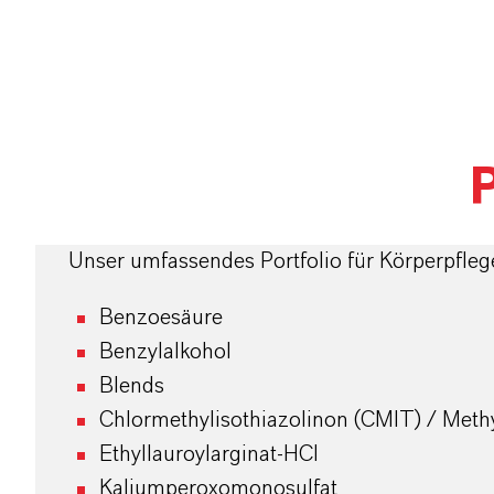
P
Unser umfassendes Portfolio für Körperpfleg
Benzoesäure
Benzylalkohol
Blends
Chlormethylisothiazolinon (CMIT) / Methy
Ethyllauroylarginat-HCl
Kaliumperoxomonosulfat