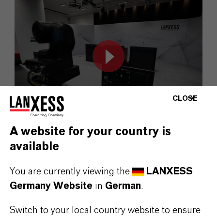
CLOSE
A website for your country is
available
9. August 2024: Präsentation der LANXESS
Ergebnisse für Q2 2024
You are currently viewing the
LANXESS
Germany Website
in
German
.
Switch to your local country website to ensure