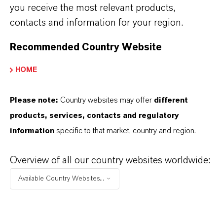
you receive the most relevant products,
contacts and information for your region.
Recommended Country Website
HOME
Please note:
Country websites may offer
different
24. Mai 2024: LANXESS Hauptversammlung
products, services, contacts and regulatory
– Rede von CEO Matthias Zachert
information
specific to that market, country and region.
Overview of all our country websites worldwide:
Available Country Websites...