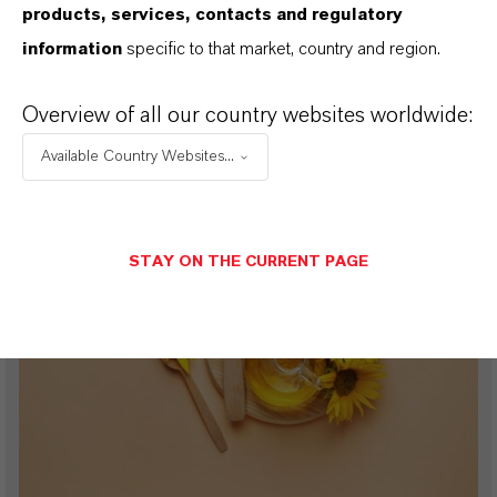
products, services, contacts and regulatory
Saltidin® – Effektiver Schutz vor
information
specific to that market, country and region.
Zecken
Overview of all our country websites worldwide:
12. MAI 2026
Available Country Websites...
X-PLAIN
STAY ON THE CURRENT PAGE