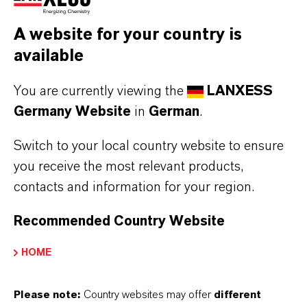
Pioniere bei der Arbeit
A website for your country is
available
You are currently viewing the
LANXESS
2. JUNI 2026
Germany Website
in
German
.
Switch to your local country website to ensure
X-PLAIN
you receive the most relevant products,
contacts and information for your region.
Recommended Country Website
HOME
Please note:
Country websites may offer
different