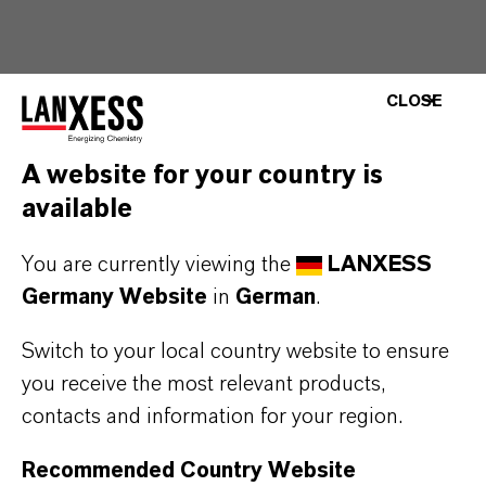
Hier finden Sie detaillierte Informationen zu
CLOSE
unseren allgemeinen Einkaufs- und
Verkaufsbedingungen sowie relevante
A website for your country is
Dokumente für unsere Geschäftspartner.
available
You are currently viewing the
LANXESS
EINKAUFS- UND
Germany Website
in
German
.
VERKAUFSBEDINGUNGEN
Switch to your local country website to ensure
Verkaufsbedingungen
you receive the most relevant products,
Allgemeine Einkaufsbedingungen
contacts and information for your region.
Recommended Country Website