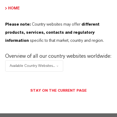
HOME
Please note:
Country websites may offer
different
products, services, contacts and regulatory
information
specific to that market, country and region.
Overview of all our country websites worldwide:
Available Country Websites...
LANXESS ist in drei Kernsegmente
gegliedert, die unser globales Geschäft
strukturieren und die strategische
STAY ON THE CURRENT PAGE
Entwicklung in unterschiedlichen Märkten
und Industrien vorantreiben.