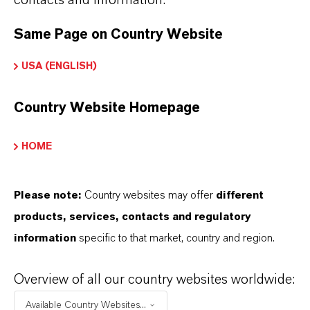
durch ein integriertes Produktionsnetzwerk mit
stabilen Geschäften in der Agrar- und
Same Page on Country Website
Chemieindustrie aus.
USA (ENGLISH)
Country Website Homepage
Inorganic Pigments
HOME
Der Geschäftsbereich Inorganic Pigments ist
ein zuverlässiger Lieferant von hochwertigen
Please note:
Country websites may offer
different
Eisenoxid- und Chromoxidpigmenten der
products, services, contacts and regulatory
Marken Bayferrox® und Colortherm®. Bereits
information
specific to that market, country and region.
seit 90 Jahren entwickeln wir unsere
umfassende Produktpalette stetig weiter und
Overview of all our country websites worldwide:
bieten ein breites technisches Know-how an.
Available Country Websites...