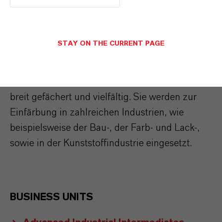
Bayferrox® und Colortherm® sind in den Farben
Rot, Gelb, Grün, Braun und Schwarz erhältlich.
STAY ON THE CURRENT PAGE
Neben diesen Grundfarben ist eine Vielzahl von
mehr als 100 weiteren Farbtönen möglich. Die
Anwendungsgebiete für unsere Produkte sind
breit gefächert und vielfältig. Sie werden zur
Einfärbung in zahlreichen Industrien, wie
beispielsweise der Bau-, der Farb- und Lack-,
sowie in der Kunststoffindustrie eingesetzt.
BUSINESS UNITS