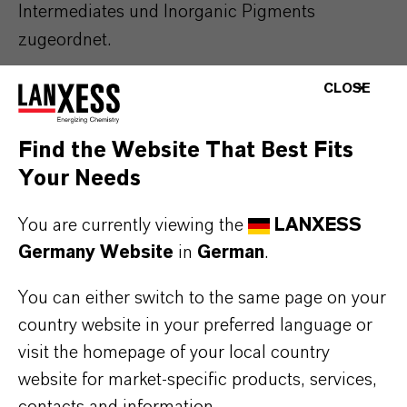
Intermediates und Inorganic Pigments
zugeordnet.
CLOSE
Find the Website That Best Fits
Advanced Industrial
Your Needs
Intermediates
You are currently viewing the
LANXESS
Unsere Business Unit Advanced Industrial
Germany Website
in
German
.
Intermediates ist einer der weltweit führenden
You can either switch to the same page on your
Hersteller von hochwertigen industriellen
country website in your preferred language or
Zwischenprodukten wie Benzol- und
visit the homepage of your local country
Toluolderivaten, Aminen und
website for market-specific products, services,
Organometallverbindungen. Wir zeichnen uns
contacts and information.