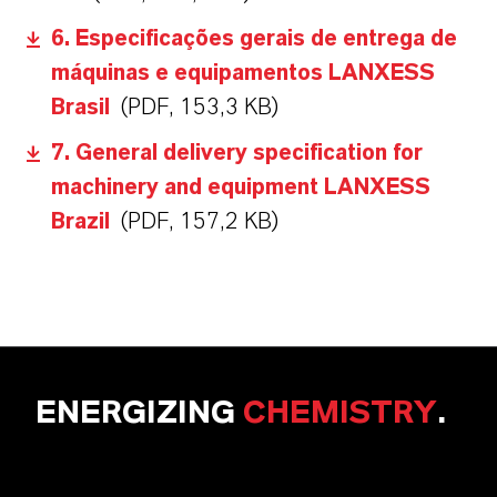
6. Especificações gerais de entrega de
máquinas e equipamentos LANXESS
Brasil
(PDF, 153,3 KB)
7. General delivery specification for
machinery and equipment LANXESS
Brazil
(PDF, 157,2 KB)
ENERGIZING
CHEMISTRY
.