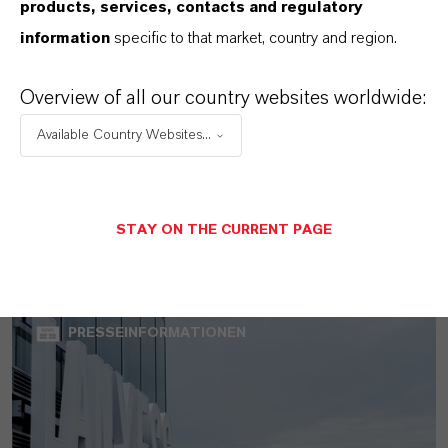
products, services, contacts and regulatory
information
specific to that market, country and region.
Overview of all our country websites worldwide:
Available Country Websites...
MEHR ÜBER DIESES THEMA
STAY ON THE CURRENT PAGE
PRESSEINFORMATIONEN