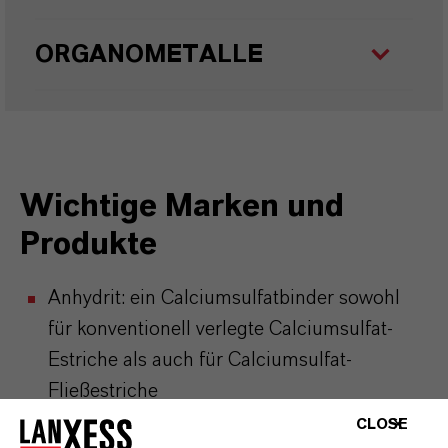
ORGANOMETALLE
Wichtige Marken und
Produkte
Anhydrit: ein Calciumsulfatbinder sowohl
für konventionell verlegte Calciumsulfat-
Estriche als auch für Calciumsulfat-
Fließestriche
Axion® series: organometallische Produkte
CLOSE