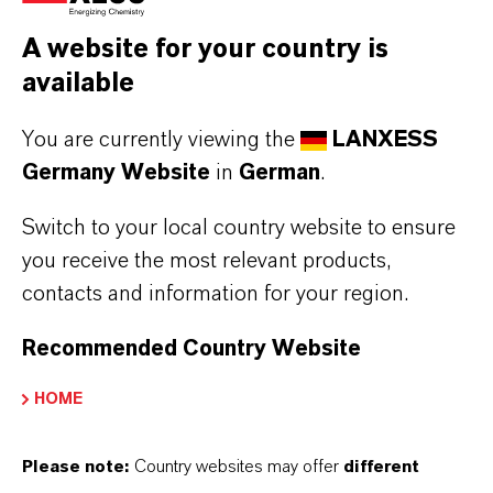
mit zahlreichen Anwendungen wie
Polymerisations Co-Katalysatoren,
A website for your country is
Glasbeschichtung, Produktion von
available
Pharmaka, hochreine metallorganische
You are currently viewing the
LANXESS
Intermediate für die Halbleiterindustrie
Germany Website
in
German
.
Baynox®/Baynox® Plus: erhöht die
Lagerfähigkeit von Biodiesel durch
Switch to your local country website to ensure
Verhinderung vorzeitiger Oxidation
you receive the most relevant products,
ungesättigter Fettsäureester
contacts and information for your region.
DiphylDT®: organische Wärmeträger
Recommended Country Website
HOME
WEITERE INFORMATIONEN
Please note:
Country websites may offer
different
Industrielle Zwischenprodukte