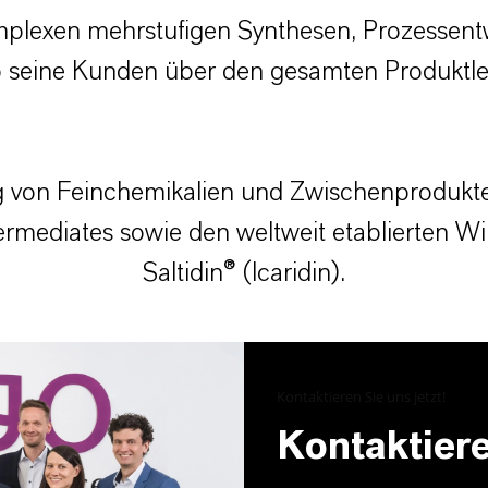
plexen mehrstufigen Synthesen, Prozessentw
go seine Kunden über den gesamten Produktl
von Feinchemikalien und Zwischenprodukten
ermediates sowie den weltweit etablierten Wir
Saltidin® (Icaridin).
Kontaktieren Sie uns jetzt!
Kontaktiere