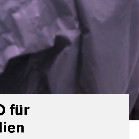
 für
lien