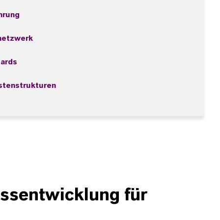
hrung
netzwerk
dards
tenstrukturen
ssentwicklung für